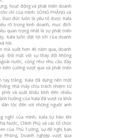
dựng, hoạt động và phát triển doanh
đi tôn chỉ của mình: SÒNG PHẲNG và
Đạo đức luôn là yếu tố được Kala
hiểu rõ trong kinh doanh, mục đích
iều quan trọng nhất là sự phát triển
y, Kala luôn đặt lợi ích của doanh
xã hội.
iệm mà suốt hơn 40 năm qua, doanh
luỹ. Đối mặt với sự thay đổi không
 ngoài nước, cũng như nhu cầu đầy
n kiên cường vượt qua và phát triển
n tay trắng, Kala đã dựng nên một
thống nhà máy chịu trách nhiệm từ
n phối và xuất khẩu kính đến nhiều
m ảnh hưởng của Kala đã vượt ra khỏi
a dân tộc đến với những người anh
g nghỉ của mình, Kala tự hào khi
hà Nước, Chính Phủ và các tổ chức
hen của Thủ Tướng, sự đề nghị ban
i Phòng, Doanh nghiệp vượt qua