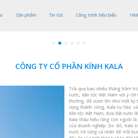
ệu
Sản phẩm
Tin tức
Công trình tiêu biểu
Hìn
Explore
CÔNG TY CỔ PHẦN KÍNH KALA
Trải qua bao nhiêu thăng trầm tro
nước, dân tộc Việt Nam với ý chí
thường, đã vươn lên như một kỳ t
vọng thành công, Kala tự hào s
dân tộc Việt Nam, đưa đất nước l
Kala thấu hiểu rằng con người l
của doanh nghiệp. Do đó, Kala tr
nước tới từng cá nhân để mỗi b
dấu ấn của tinh thần tự hào dân tộ