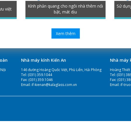
Kính phản quang cho ngôi nhà thêm nổi
Sử dụng
u việt
bật, mát dịu
Xem thêm
Toàn
Nhà máy kính Kiến An
Nhà máy k
 Nội
146 đường Hoàng Quốc Việt, Phù Liễn, Hải Phòng
Hoàng Thiết
Tel:
(031) 359.1044
Tel:
(031) 38
Fax:
(031) 359.1046
Fax:
(031) 3
Email:
if-kienan@kalaglass.com.vn
Email:
if-tr