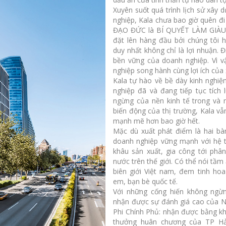
Xuyên suốt quá trình lịch sử xây 
nghiệp, Kala chưa bao giờ quên 
ĐẠO ĐỨC là BÍ QUYẾT LÀM GIÀU. 
đặt lên hàng đầu bởi chúng tôi 
duy nhất không chỉ là lợi nhuận. Đ
bền vững của doanh nghiệp. Vì vậ
nghiệp song hành cùng lợi ích của 
Kala tự hào về bề dày kinh ngh
nghiệp đã và đang tiếp tục tích 
ngừng của nền kinh tế trong và
biến động của thị trường, Kala vẫ
mạnh mẽ hơn bao giờ hết.
Mặc dù xuất phát điểm là hai bà
doanh nghiệp vững mạnh với hệ 
khâu sản xuất, gia công tới phâ
nước trên thế giới. Có thể nói tầ
biên giới Việt nam, đem tinh ho
em, bạn bè quốc tế.
Với những cống hiến không ngừn
nhận được sự đánh giá cao của N
Phi Chính Phủ: nhận được bằng k
thưởng huân chương của TP Hả