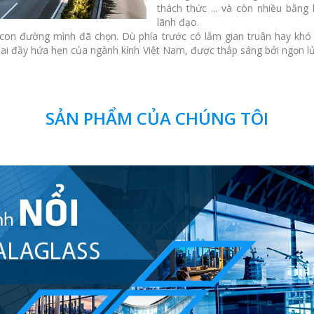
thách thức ... và còn nhiều bằn
lãnh đạo.
 con đường mình đã chọn. Dù phía trước có lắm gian truân hay khó
lai đầy hứa hẹn của ngành kính Việt Nam, được thắp sáng bởi ngọn l
SẢN PHẨM CỦA CHÚNG TÔI